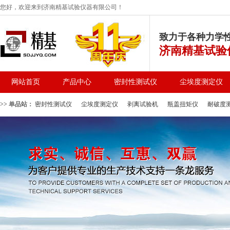
您好，欢迎来到济南精基试验仪器有限公司！
致力于各种力学
济南精基试验
网站首页
产品中心
密封性测试仪
尘埃度测定仪
>> 单品站：
密封性测试仪
尘埃度测定仪
剥离试验机
瓶盖扭矩仪
耐破度