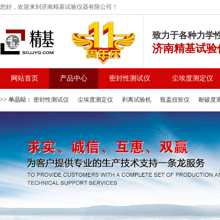
您好，欢迎来到济南精基试验仪器有限公司！
致力于各种力学
济南精基试验
网站首页
产品中心
密封性测试仪
尘埃度测定仪
>> 单品站：
密封性测试仪
尘埃度测定仪
剥离试验机
瓶盖扭矩仪
耐破度