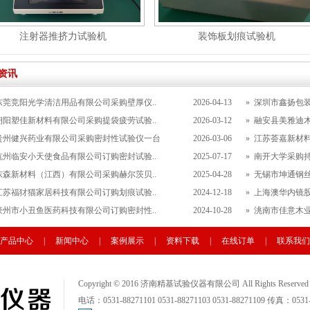
注射器推挤力试验机
装饰板划痕试验机
资讯
东莞竞阳光学清洁用品有限公司采购壁厚仪..
2026-04-13
»
深圳市鑫扬包装
朝阳塑佳新材料有限公司采购提袋疲劳试验..
2026-03-12
»
融安县美雅迪木
贵州健兴药业有限公司采购密封性试验仪一台
2026-03-06
»
江苏荟嘉新材料
杭州临安小天使食品有限公司订购密封试验..
2025-07-17
»
南开大学采购
东森新材料（江西）有限公司采购赫尔茨贝..
2025-04-28
»
无锡市坤通钢丝
江苏福犲猫家居科技有限公司订购划痕试验..
2024-12-18
»
上海澳华内镜股
豪州市小丑鱼医药科技有限公司订购密封性..
2024-10-28
»
洮南市佳意木业
产品中心
|
新闻中心
|
案例展示
|
资料下载
|
在线订单
|
联系我们
Copyright © 2016 济南精基试验仪器有限公司 All Rights Reserv
电话：0531-88271101 0531-88271103 0531-88271109 传真：0531-