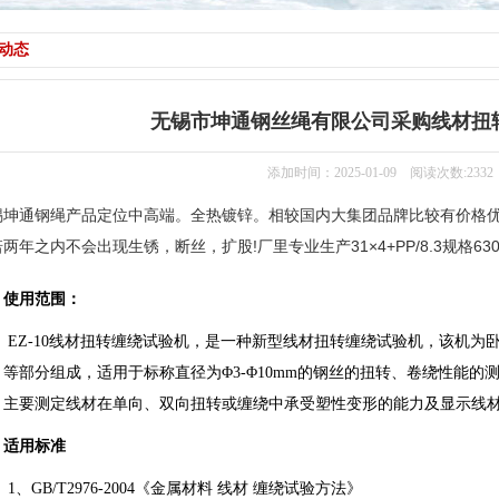
动态
无锡市坤通钢丝绳有限公司采购线材扭
添加时间：2025-01-09 阅读次数:2332
锡坤通钢绳产品定位中高端。全热镀锌。相较国内大集团品牌比较有价格
两年之内不会出现生锈，断丝，扩股!厂里专业生产31×4+PP/8.3规格6
、使用范围：
EZ-10线材扭转缠绕试验机，是一种新型线材扭转缠绕试验机，该机
、等部分组成，适用于标称直径为Φ3-Φ10mm的钢丝的扭转、卷绕性能的
。
主要测定线材在单向、双向扭转或缠绕中承受塑性变形的能力及显示线
、适用标准
1、GB/T2976-2004《金属材料 线材 缠绕试验方法》