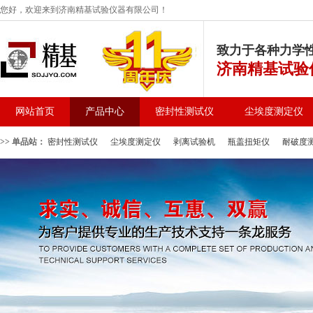
您好，欢迎来到济南精基试验仪器有限公司！
致力于各种力学
济南精基试验
网站首页
产品中心
密封性测试仪
尘埃度测定仪
>> 单品站：
密封性测试仪
尘埃度测定仪
剥离试验机
瓶盖扭矩仪
耐破度