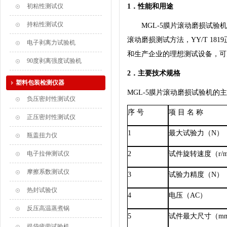
初粘性测试仪
1
．性能和用途
持粘性测试仪
M
GL-5
膜片滚动磨损试验机
滚动磨损
测试方法
，
YY/T 1819
电子剥离力试验机
和生产企业的理想测试设备，可
90度剥离强度试验机
2
．主要技术规格
塑料包装检测仪器
M
GL-5
膜片滚动磨损试验机的主
负压密封性测试仪
序
号
项
目
名
称
正压密封性测试仪
1
最大试验力（
N
）
瓶盖扭力仪
电子拉伸测试仪
2
试件旋转速度（
r/
摩擦系数测试仪
3
试验力精度（
N
）
热封试验仪
4
电压（
AC
）
反压高温蒸煮锅
5
试件最大尺寸（
m
提袋疲劳试验机