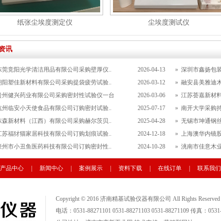
纸张尘埃度测定仪
尘埃度测试仪
资讯
东莞竞阳光学清洁用品有限公司采购壁厚仪..
2026-04-13
»
深圳市鑫扬包装
朝阳塑佳新材料有限公司采购提袋疲劳试验..
2026-03-12
»
融安县美雅迪木
贵州健兴药业有限公司采购密封性试验仪一台
2026-03-06
»
江苏荟嘉新材料
杭州临安小天使食品有限公司订购密封试验..
2025-07-17
»
南开大学采购
东森新材料（江西）有限公司采购赫尔茨贝..
2025-04-28
»
无锡市坤通钢丝
江苏福犲猫家居科技有限公司订购划痕试验..
2024-12-18
»
上海澳华内镜股
豪州市小丑鱼医药科技有限公司订购密封性..
2024-10-28
»
洮南市佳意木业
产品中心
|
新闻中心
|
案例展示
|
资料下载
|
在线订单
|
联系我们
Copyright © 2016 济南精基试验仪器有限公司 All Rights Reserv
电话：0531-88271101 0531-88271103 0531-88271109 传真：0531-