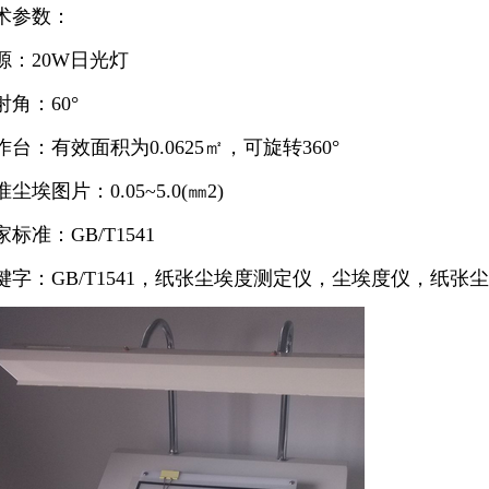
术参数：
源：
20W日光灯
射角：
60°
作台：有效面积为
0.0625
㎡
，可旋转
360°
准尘埃图片：
0.05~5.0(
㎜
2)
家标准：
GB/T1541
键字：
GB/T1541，纸张尘埃度测定仪，尘埃度仪，纸