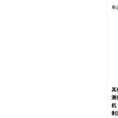
单
其
测
机
剥