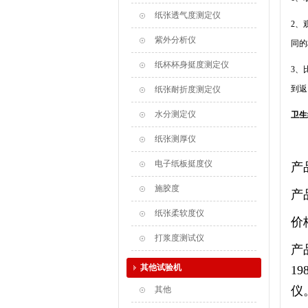
纸张透气度测定仪
2、
紫外分析仪
同的
纸杯杯身挺度测定仪
3、
到返
纸张耐折度测定仪
水分测定仪
卫生
纸张测厚仪
电子纸板挺度仪
产
施胶度
产
纸张柔软度仪
价
打浆度测试仪
产
其他试验机
1
仪
其他