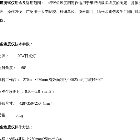
度测试仪
用途及适用范围： 纸张尘埃度测定仪适用于纸或纸板尘埃度的测定，是依据GB
理、操作方便，广泛用于大专院校、科研单位、质检部门、纸张印刷包装生产部门对
仪。
尘埃度仪
技术参数：
、光源：
20W日光灯
、照射角度：
60°
旋转工作台：
270mm×270mm,有效面积为0.0625 m2,可旋转360°
标准尘埃图片：
0.05～5.0（mm2 ）
外形尺寸:
428×350×250（mm ）
、质量:
8 Kg
尘埃度仪
操作方法：
取样：切取4张以上250mm×250mm试样