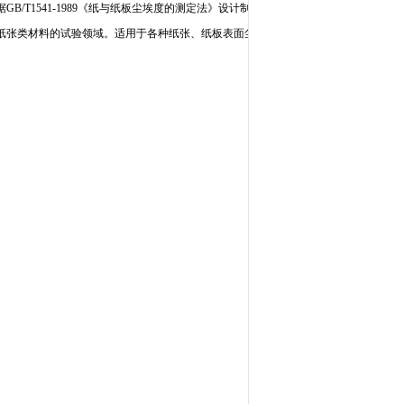
/T1541-1989《纸与纸板尘埃度的测定法》设计制造的。结
纸张类材料的试验领域。适用于各种纸张、纸板表面尘埃度的