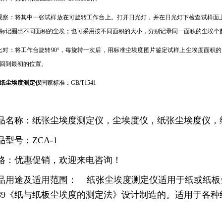
观察：将其中一张试样放在可旋转工作台上。打开日光灯，并在日光灯下检查试样面上肉
标记圈出不同面积的尘埃；也可采用按不同面积的大小，分别记录同一面积的尘埃个
比对：将工作台旋转90°，每旋转一次后，用标准尘埃度图片鉴定试样上尘埃度面积
回到最初的位置。
纸尘埃度测定仪
国家标准：GB/T1541
品名称：纸张尘埃度测定仪，尘埃度仪，纸张尘埃度仪，
品型号：
ZCA-1
格：优惠促销，欢迎来电咨询！
品用途及适用范围：
纸张尘埃度测定仪适用于纸或纸板
989《纸与纸板尘埃度的测定法》设计制造的。适用于各
。