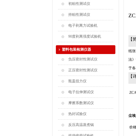
初粘性测试仪
持粘性测试仪
Z
电子剥离力试验机
90度剥离强度试验机
【
塑料包装检测仪器
纸张
负压密封性测试仪
法》
于各
正压密封性测试仪
【
瓶盖扭力仪
电子拉伸测试仪
Z
CA
摩擦系数测试仪
热封试验仪
尘埃
反压高温蒸煮锅
价
提袋疲劳试验机