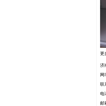
更
济
网
联
电
邮