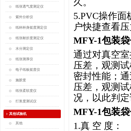
久。
纸张透气度测定仪
5.PVC操
紫外分析仪
户快捷查看压
纸杯杯身挺度测定仪
MFY-1包
纸张耐折度测定仪
水分测定仪
通过对真空室
纸张测厚仪
压差，观测试
电子纸板挺度仪
密封性能；通
施胶度
压差，观测试
纸张柔软度仪
况，以此判定
打浆度测试仪
MFY-1包
其他试验机
1.真 空 度： 
其他