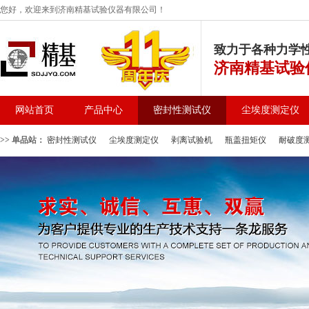
您好，欢迎来到济南精基试验仪器有限公司！
致力于各种力学
济南精基试验
网站首页
产品中心
密封性测试仪
尘埃度测定仪
>> 单品站：
密封性测试仪
尘埃度测定仪
剥离试验机
瓶盖扭矩仪
耐破度