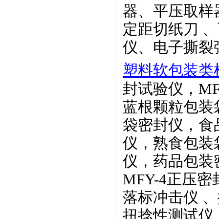
器、平压取样
定距切纸刀
、
仪、电子撕裂
塑料软包装类
封试验仪，MF
蓝根颗粒
包装
袋密封仪，食
仪，熟食包装
仪，药品包装
MFY-4正压密
落标冲击仪
、
扭捻性测试仪