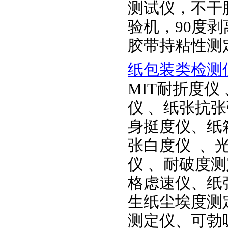
测试仪，不干
验机，90度
胶带持粘性测
纸包装类检测
MIT耐折度仪
仪
、
纸张
抗张
身挺度仪、纸
张白度仪
、
仪
、耐破度测
格虑速仪、纸
生纸
尘埃度测
测定仪、可勃