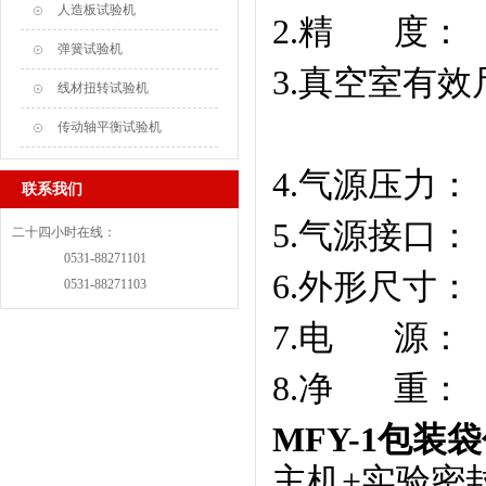
人造板试验机
2.精
度：
弹簧试验机
3.真空室有效尺
线材扭转试验机
传动轴平衡试验机
4.气源压力：
联系我们
5.气源接口
二十四小时在线：
0531-88271101
6.外形尺寸： 4
0531-88271103
7.电
源：
8.净
重：
MFY-1包
主机
+实验密