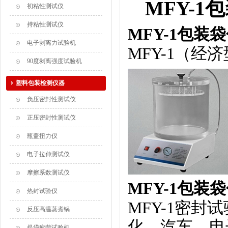
MFY-
初粘性测试仪
持粘性测试仪
MFY-1包
电子剥离力试验机
MFY-1（经
90度剥离强度试验机
塑料包装检测仪器
负压密封性测试仪
正压密封性测试仪
瓶盖扭力仪
电子拉伸测试仪
摩擦系数测试仪
MFY-1包
热封试验仪
MFY-1密封
反压高温蒸煮锅
化、汽车、电
提袋疲劳试验机