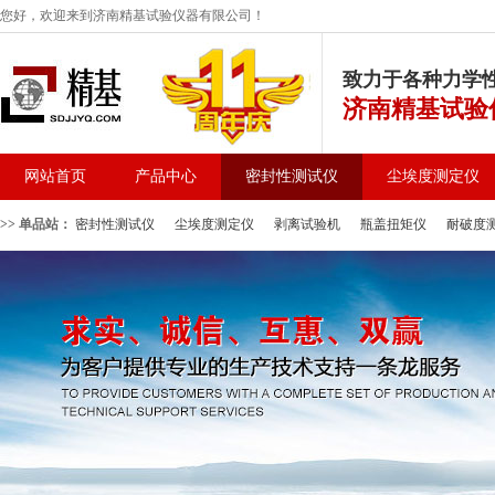
您好，欢迎来到济南精基试验仪器有限公司！
致力于各种力学
济南精基试验
网站首页
产品中心
密封性测试仪
尘埃度测定仪
>> 单品站：
密封性测试仪
尘埃度测定仪
剥离试验机
瓶盖扭矩仪
耐破度