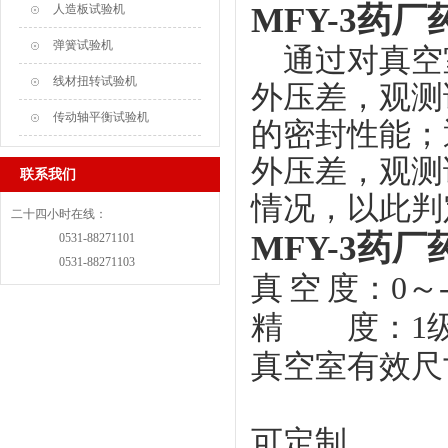
MFY-3药
人造板试验机
弹簧试验机
通过对真空
线材扭转试验机
外压差，观测
传动轴平衡试验机
的密封性能；
外压差，观测
联系我们
情况，以此判
二十四小时在线：
MFY-3药
0531-88271101
0531-88271103
真
空
度：
0～-
精 度：
1
真空室有效尺
注
可定制。