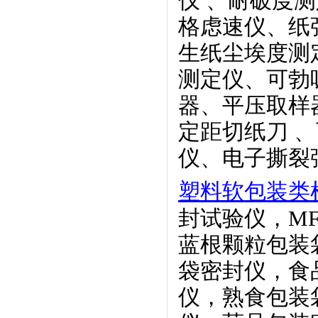
仪
、耐破度测
格虑速仪、纸
生纸
尘埃度测
测定仪、可勃
器、平压取样
定距切纸刀
、
仪、电子撕裂
塑料软包装类
封试验仪，MF
蓝根颗粒
包装
袋密封仪，食
仪，熟食包装